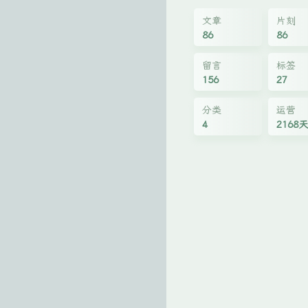
文章
片刻
86
86
留言
标签
156
27
分类
运营
4
2168天