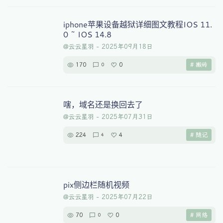
iphone苹果设备越狱详细图文教程IOS 11.
0 ~ IOS 14.8
@云云星羽
-
2025年09月18日
170
0
# 搬砖
0
嗐，域名还是换回去了
@云云星羽
-
2025年07月31日
224
4
# 随记
4
pix侧边栏随机视频
@云云星羽
-
2025年07月22日
70
0
# 网络
0